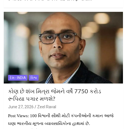
દેશ - INDIA
વિશ્વ
કોણ છે શંખ મિત્રા જેમને વર્ષે 7750 કરોડ
રૂપિયા પગાર મળશે?
June 27, 2026
Zeel Raval
Post Views: 100 વિશ્વની સૌથી મોટી કંપનીઓની કમાન આજે
ઘણા ભારતીય મૂળના વ્યાવસાયિકોના હાથમાં છે.