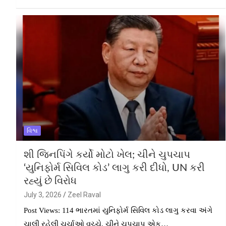
વિશ્વ
શી જિનપિંગે કર્યો મોટો ખેલ; ચીને ચુપચાપ
‘યુનિફોર્મ સિવિલ કોડ’ લાગુ કરી દીધો, UN કરી
રહ્યું છે વિરોધ
July 3, 2026
Zeel Raval
Post Views: 114 ભારતમાં યુનિફોર્મ સિવિલ કોડ લાગુ કરવા અંગે
ચાલી રહેલી ચર્ચાઓ વચ્ચે, ચીને ચુપચાપ એક…