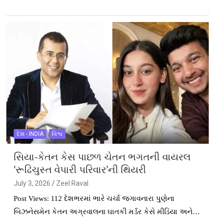
દેશ - INDIA
વિશ્વ
સિયા-કેતન કેસ પાછળ ચેતન ભગતની વાયરલ
‘રૂઢિચુસ્ત વેપારી પરિવાર’ની થિયરી
July 3, 2026
Zeel Raval
Post Views: 112 દેશભરમાં ભારે ચર્ચા જગાવનારા પુણેના
બિઝનેસમેન કેતન અગ્રવાલના ઘાતકી મર્ડર કેસે મીડિયા અને…