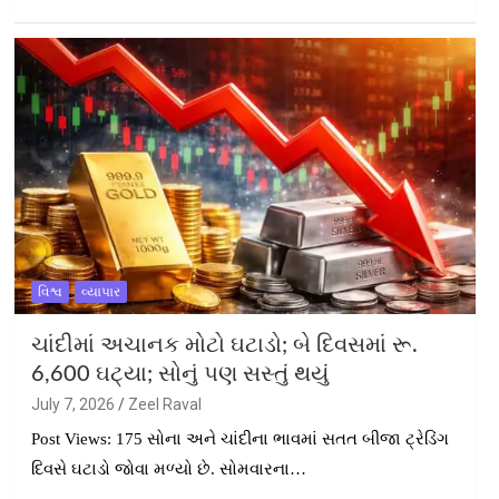
વિશ્વ
વ્યાપાર
ચાંદીમાં અચાનક મોટો ઘટાડો; બે દિવસમાં રૂ.
6,600 ઘટ્યા; સોનું પણ સસ્તું થયું
July 7, 2026
Zeel Raval
Post Views: 175 સોના અને ચાંદીના ભાવમાં સતત બીજા ટ્રેડિંગ
દિવસે ઘટાડો જોવા મળ્યો છે. સોમવારના…