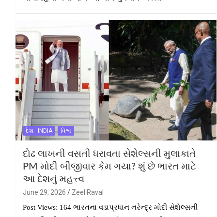
દેશ - INDIA
વિશ્વ
દોઢ લાખની વસતી ધરાવતા સેશેલ્સની મુલાકાતે
PM મોદી બીજીવાર કેમ ગયા? શું છે ભારત માટે
આ દેશનું મહત્ત્વ
June 29, 2026
Zeel Raval
Post Views: 164 ભારતના વડાપ્રધાન નરેન્દ્ર મોદી સેશેલ્સની