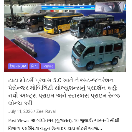
દેશ - INDIA
વિશ્વ
વ્યાપાર
ટાટા મોટર્સે પ્રવાસ 5.0 ખાતે નેક્સ્ટ-જનરેશન
પેસેન્જર મોબિલિટી સોલ્યુશન્સનું પ્રદર્શન કર્યું:
નવી અલ્ટ્રા પ્રાઇમ અને સ્ટારબસ પ્રાઇમ રેન્જ
લોન્ચ કરી
July 11, 2026
Zeel Raval
Post Views: 98 ગાંધીનગર (ગુજરાત), 10 જુલાઈ: ભારતની સૌથી
વિશાળ કમર્શિયલ વાહન ઉત્પાદક ટાટા મોટર્સે આજે…