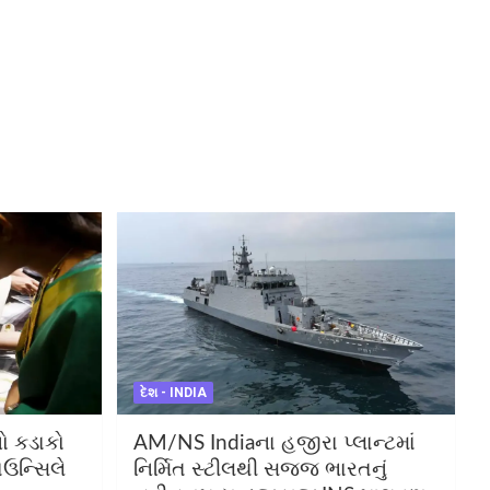
દેશ - INDIA
ો કડાકો
AM/NS Indiaના હજીરા પ્લાન્ટમાં
કાઉન્સિલે
નિર્મિત સ્ટીલથી સજ્જ ભારતનું