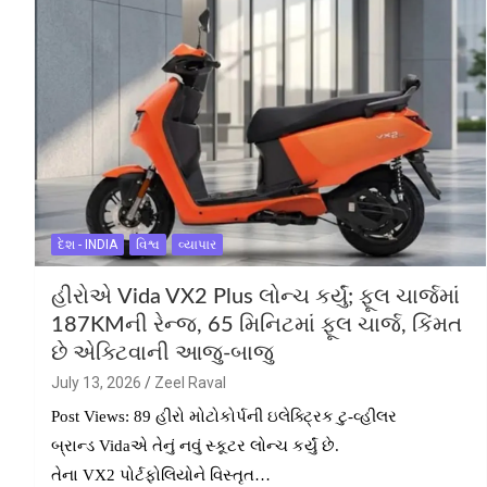
દેશ - INDIA
વિશ્વ
વ્યાપાર
હીરોએ Vida VX2 Plus લોન્ચ કર્યું; ફૂલ ચાર્જમાં
187KMની રેન્જ, 65 મિનિટમાં ફૂલ ચાર્જ, કિંમત
છે એક્ટિવાની આજુ-બાજુ
July 13, 2026
Zeel Raval
Post Views: 89 હીરો મોટોકોર્પની ઇલેક્ટ્રિક ટુ-વ્હીલર
બ્રાન્ડ Vidaએ તેનું નવું સ્કૂટર લોન્ચ કર્યું છે.
તેના VX2 પોર્ટફોલિયોને વિસ્તૃત…