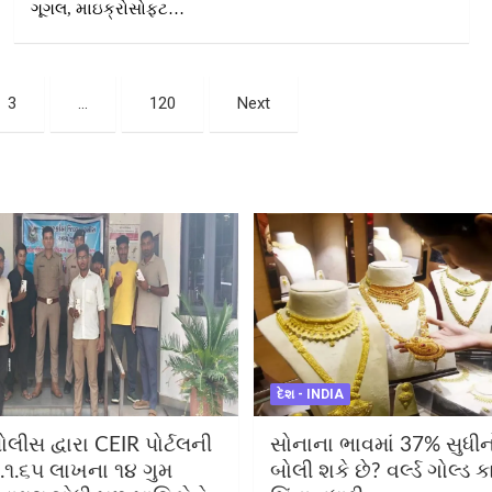
ગૂગલ, માઇક્રોસોફ્ટ…
3
…
120
Next
દેશ - INDIA
ોલીસ દ્વારા CEIR પોર્ટલની
સોનાના ભાવમાં 37% સુધીન
.૧.૬૫ લાખના ૧૪ ગુમ
બોલી શકે છે? વર્લ્ડ ગોલ્ડ 