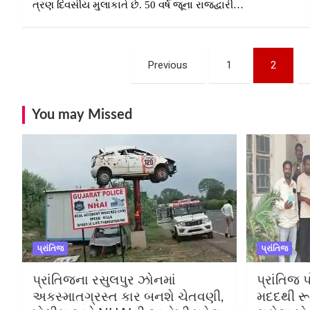
ત્રણ દિવસીય મુલાકાતે છે. 50 વર્ષ જૂના રાજદ્વારી…
Posts
Previous
1
2
pagination
You may Missed
પ્રાંતિજ
પ્રાંતિજ
પ્રાંતિજના રસુલપુર ઝોનમાં
પ્રાંતિજ પ
અકસ્માતગ્રસ્ત કાર બનશે ચેતવણી,
મદદથી રૂ