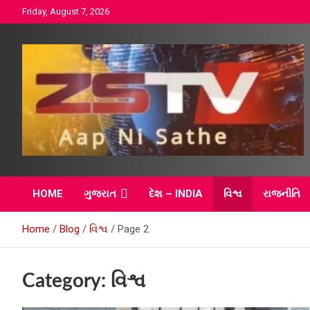
Skip
Friday, August 7, 2026
to
content
ZSTV ગુજરાતી સમાચાર 
HOME
ગુજરાત
દેશ – INDIA
વિશ્વ
રાજનીતિ
ભારત સમાચાર – વિશ્વ
Home
Blog
વિશ્વ
Page 2
સમાચાર
Category:
વિશ્વ