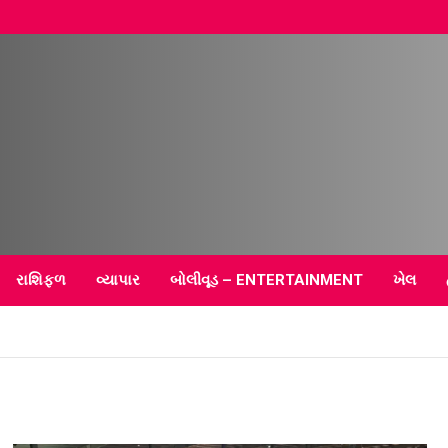
–
રાશિફળ
વ્યાપાર
બોલીવૂડ – ENTERTAINMENT
ખેલ