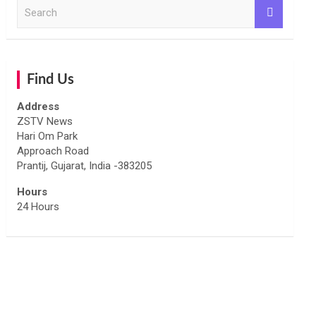
S
e
a
r
c
h
Find Us
Address
ZSTV News
Hari Om Park
Approach Road
Prantij, Gujarat, India -383205
Hours
24 Hours