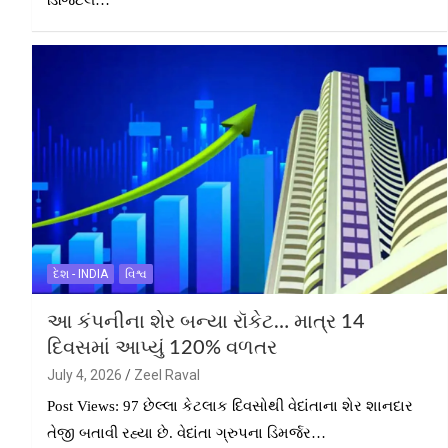
ડિજિટલ…
દેશ - INDIA
વિશ્વ
આ કંપનીના શેર બન્યા રૉકેટ… માત્ર 14
દિવસમાં આપ્યું 120% વળતર
July 4, 2026
Zeel Raval
Post Views: 97 છેલ્લા કેટલાક દિવસોથી વેદાંતાના શેર શાનદાર
તેજી બતાવી રહ્યા છે. વેદાંતા ગ્રુપના ડિમર્જર…