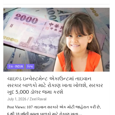
દેશ - INDIA
વિશ્વ
ચાઇલ્ડ ઇન્વેસ્ટમેન્ટ એકાઉન્ટમાં તાઇવાન
સરકાર બાળકો માટે રોકાણ ખાતા ખોલશે, સરકાર
ખુદ 5,000 ડૉલર જમા કરશે
July 1, 2026
Zeel Raval
Post Views: 107 તાઇવાન સરકારે એક મોટી જાહેરાત કરી છે,
6 થી 18 વર્ષની વયના બાળકો માટે રોકાણ ખાતા…