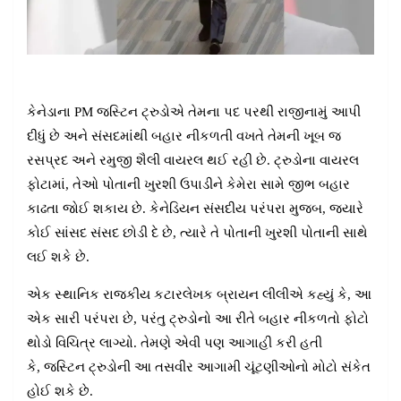
કેનેડાના PM જસ્ટિન ટ્રુડોએ તેમના પદ પરથી રાજીનામું આપી
દીધું છે અને સંસદમાંથી બહાર નીકળતી વખતે તેમની ખૂબ જ
રસપ્રદ અને રમુજી શૈલી વાયરલ થઈ રહી છે. ટ્રુડોના વાયરલ
ફોટામાં, તેઓ પોતાની ખુરશી ઉપાડીને કેમેરા સામે જીભ બહાર
કાઢતા જોઈ શકાય છે. કેનેડિયન સંસદીય પરંપરા મુજબ, જ્યારે
કોઈ સાંસદ સંસદ છોડી દે છે, ત્યારે તે પોતાની ખુરશી પોતાની સાથે
લઈ શકે છે.
એક સ્થાનિક રાજકીય કટારલેખક બ્રાયન લીલીએ કહ્યું કે, આ
એક સારી પરંપરા છે, પરંતુ ટ્રુડોનો આ રીતે બહાર નીકળતો ફોટો
થોડો વિચિત્ર લાગ્યો. તેમણે એવી પણ આગાહી કરી હતી
કે, જસ્ટિન ટ્રુડોની આ તસવીર આગામી ચૂંટણીઓનો મોટો સંકેત
હોઈ શકે છે.