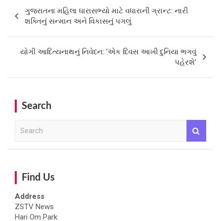
Post
ગુજરાતના મહિલા ધારાસભ્યો માટે વધારાની ગ્રાન્ટ: નારી
navigation
શક્તિનું સન્માન અને વિકાસનું પગલું
યોગી આદિત્યનાથનું નિવેદન: ‘એક દિવસ આખી દુનિયા ભગવું
પહેરશે’
Search
S
e
a
r
c
h
Find Us
Address
ZSTV News
Hari Om Park