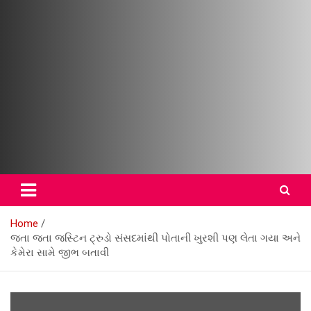
ZSTV ગુજરાતી સમાચાર – ભારત
સમાચાર – વિશ્વ સમાચાર
Home
જતા જતા જસ્ટિન ટ્રુડો સંસદમાંથી પોતાની ખુરશી પણ લેતા ગયા અને
કેમેરા સામે જીભ બતાવી