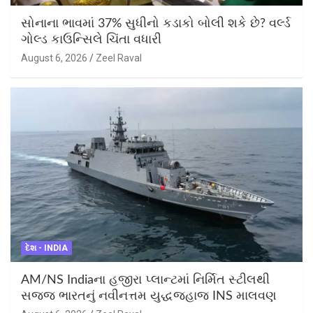
સોનાના ભાવમાં 37% સુધીનો કડાકો બોલી શકે છે? વર્લ્ડ
ગોલ્ડ કાઉન્સિલે ચિંતા વધારી
August 6, 2026
Zeel Raval
દેશ - INDIA
AM/NS Indiaના હજીરા પ્લાન્ટમાં નિર્મિત સ્ટીલથી
સજ્જ ભારતનું નવીનત્તમ યુદ્ધજહાજ INS માલવણ