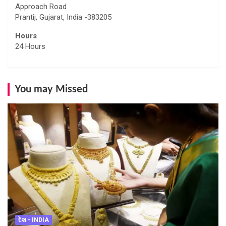
Approach Road
Prantij, Gujarat, India -383205
Hours
24 Hours
You may Missed
દેશ - INDIA