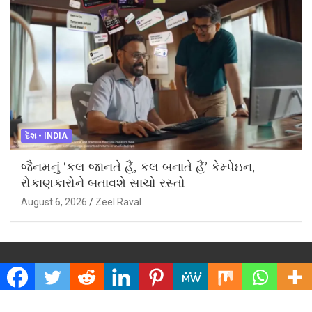
દેશ - INDIA
જૈનમનું ‘કલ જાનતે હૈં, કલ બનાતે હૈં’ કેમ્પેઇન,
રોકાણકારોને બતાવશે સાચો રસ્તો
August 6, 2026
Zeel Raval
Made By:
Grace Systems