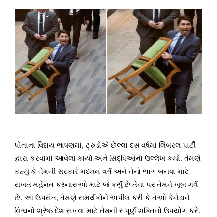
પોતાના વિદાય ભાષણમાં, ટ્રુડોએ છેલ્લા દસ વર્ષમાં લિબરલ પાર્ટી
દ્વારા કરવામાં આવેલા કાર્યો અને સિદ્ધિઓનો ઉલ્લેખ કર્યો. તેમણે
કહ્યું કે તેમની સરકારે મધ્યમ વર્ગ અને તેનો ભાગ બનવા માટે
સખત મહેનત કરનારાઓ માટે જે કર્યું છે તેના પર તેમને ખૂબ ગર્વ
છે. આ ઉપરાંત, તેમણે સમર્થકોને અપીલ કરી કે તેઓ કેનેડાને
વિશ્વનો શ્રેષ્ઠ દેશ રાખવા માટે તેમની સંપૂર્ણ શક્તિનો ઉપયોગ કરે.