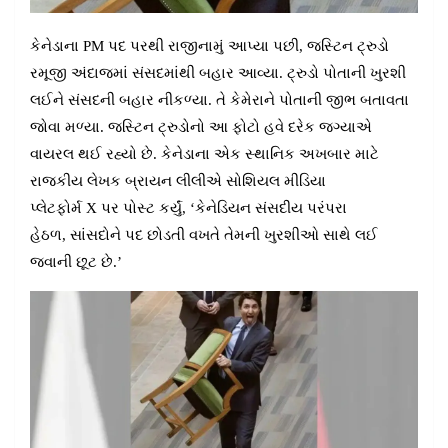
કેનેડાના PM પદ પરથી રાજીનામું આપ્યા પછી, જસ્ટિન ટ્રુડો
રમૂજી અંદાજમાં સંસદમાંથી બહાર આવ્યા. ટ્રુડો પોતાની ખુરશી
લઈને સંસદની બહાર નીકળ્યા. તે કેમેરાને પોતાની જીભ બતાવતા
જોવા મળ્યા. જસ્ટિન ટ્રુડોનો આ ફોટો હવે દરેક જગ્યાએ
વાયરલ થઈ રહ્યો છે. કેનેડાના એક સ્થાનિક અખબાર માટે
રાજકીય લેખક બ્રાયન લીલીએ સોશિયલ મીડિયા
પ્લેટફોર્મ X પર પોસ્ટ કર્યું, ‘કેનેડિયન સંસદીય પરંપરા
હેઠળ, સાંસદોને પદ છોડતી વખતે તેમની ખુરશીઓ સાથે લઈ
જવાની છૂટ છે.’