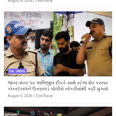
August 6, 2026
Zeel Raval
દેશ - INDIA
જંતર-મંતર પર અભિજીત દીપકે સાથે સ્ટેજ શેર કરનાર
કોન્સ્ટેબલને ઉત્તરાખંડ પોલીસે નોકરીમાંથી કાઢી મુક્યો
August 6, 2026
Zeel Raval