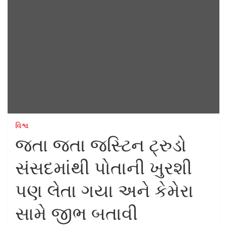
વિશ્વ
જતા જતા જસ્ટિન ટ્રુડો
સંસદમાંથી પોતાની ખુરશી
પણ લેતા ગયા અને કેમેરા
સામે જીભ બતાવી