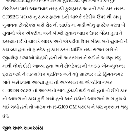
અમદાવાદ-હિંમતનગર નેશનલ હાઇવે-૪૮ પ્રાંતિજ ના કતપુર
ટોલટેક્સ પાસે અમદાવાદ તરફ થી ફુલફાસ્ટ આવતી ઇકો કાર નંબર-
GJ09BG ૫૯૦૭ નુ ટાયર ફાટતા ઇકો ચાલકે સ્ટેરીંગ ઉપર થી કાબુ
ગુમાવતા ટોલટેક્સ પાસે રોડ ની સાઈડ મા ગાડીઓનુ ફાસ્ટેક કરતા બે
યુવાનો એક એકટીવા અને બીજો યુવાન બાઇક ઉપર બેઠેલ હતા તે
દરમ્યાન ઈકો ચાલકે બાઇક અને એકટીવા ઉપર બેઠેલ બને યુવાનો ને
કચડયા હતા તો ફાસ્ટેક નુ કામ કરતા ધાર્મિક તથા રાજન બન્ને ને
જીવલેણ ઇજાઓ પોહચી હતી તો અકસ્માત ને લઈ ને આજુબાજુ
માંથી લોકો દોડી આવ્યા હતા અને ટોલટેક્સ ની ૧૦૩૩ એમ્બ્યુલન્સ
દ્રારા બન્ને ને તાત્કાલિક પ્રાંતિજ અને વધુ સારવાર માટે હિંમતનગર
ખાતે ખસેડવામા આવ્યા હતા તો અકસ્માત મા એકટીવા નંબર-
GJ09DN ૯૮૯૩ નો આગળનો ભાગ કુંચડો થઈ ગયો હતો તો ઈકો કાર
નો આગળ નો કાચ ફુટી ગયો હતો અને ઇકોનો આગળનો ભાગ કુંચડો
થઈ ગયો હતો તો બાઇક નંબર-GJ09 OM ૫૭૯૫ ને પણ નુકસાન થયુ
હતુ
જીલ રાવલ
સાબરકાંઠા