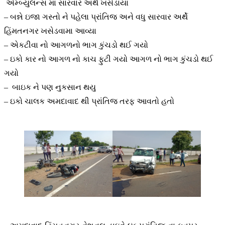
એમ્બ્યુલન્સ મા સારવાર અર્થે ખસેડાયા
– બન્ને ઇજા ગસ્તો ને પહેલા પ્રાંતિજ અને વધુ સારવાર અર્થે
હિંમતનગર ખસેડવામા આવ્યા
– એકટીવા નો આગળનો ભાગ કુંચડો થઈ ગયો
– ઇકો કાર નો આગળ નો કાચ ફુટી ગયો આગળ નો ભાગ કુંચડો થઈ
ગયો
– બાઇક ને પણ નુકસાન થયુ
– ઇકો ચાલક અમદાવાદ થી પ્રાંતિજ તરફ આવતો હતો