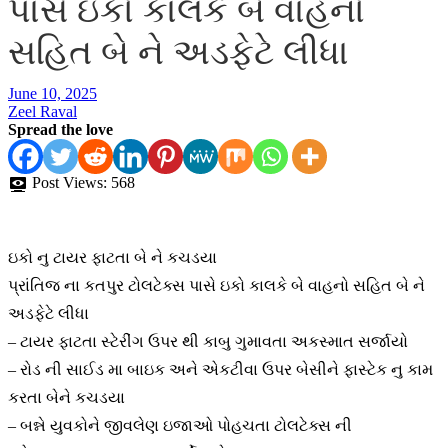
પાસે ઇકો કાલકે બે વાહનો
સહિત બે ને અડફેટે લીધા
June 10, 2025
Zeel Raval
Spread the love
Post Views:
568
ઇકો નુ ટાયર ફાટતા બે ને કચડયા
પ્રાંતિજ ના કતપુર ટોલટેક્સ પાસે ઇકો કાલકે બે વાહનો સહિત બે ને
અડફેટે લીધા
– ટાયર ફાટતા સ્ટેરીંગ ઉપર થી કાબુ ગુમાવતા અકસ્માત સર્જાયો
– રોડ ની સાઈડ મા બાઇક અને એકટીવા ઉપર બેસીને ફાસ્ટેક નુ કામ
કરતા બેને કચડયા
– બન્ને યુવકોને જીવલેણ ઇજાઓ પોહચતા ટોલટેક્સ ની