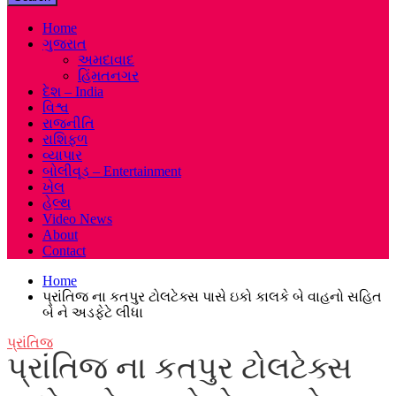
Home
ગુજરાત
અમદાવાદ
હિંમતનગર
દેશ – India
વિશ્વ
રાજનીતિ
રાશિફળ
વ્યાપાર
બોલીવૂડ – Entertainment
ખેલ
હેલ્થ
Video News
About
Contact
Home
પ્રાંતિજ ના કતપુર ટોલટેક્સ પાસે ઇકો કાલકે બે વાહનો સહિત
બે ને અડફેટે લીધા
પ્રાંતિજ
પ્રાંતિજ ના કતપુર ટોલટેક્સ