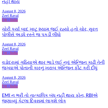
નહીં થાય
August 8, 2026
Zeel Raval
દેશ - India
ચોરી કર્યા બાદ ખાટુ શ્યામ જઈ રહ્યો હતો ચોર, સુરત
પોલીસે અડધે રસ્તે જ પકડી લીધો
August 8, 2026
Zeel Raval
દેશ - India
વડોદરામાં ગઠિયાએ થાર ભાડે લઈ નવું એન્જિન કાઢી તેની
જગ્યાએ પોતાની કારનું ખરાબ એન્જિન ફીટ કરી દીધું
August 8, 2026
Zeel Raval
દેશ - India
EMI ન ભરી તો તાત્કાલિક બંધ નહીં થાય ફોન, RBIએ
જણાવ્યું કેટલા દિવસમાં લાગશે લોક