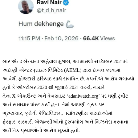
બાર એન્ડ બેન્ચના અહેવાલ મુજબ, આ મામલો સપ્ટેમ્બર 2021માં
અદાણી એન્ટરપ્રાઇઝ લિમિટેડ (AEML) દ્વારા દાખલ કરવામાં
આવેલી ફોજદારી ફરિયાદ સાથે સંબંધિત છે. કંપનીએ આરોપ લગાવ્યો
હતો કે ઓક્ટોબર 2020 થી જુલાઈ 2021 વચ્ચે, નાયરે
તેના X એકાઉન્ટ અને વેબસાઇટ ‘adaniwatch.org’ પર ઘણી ટ્વીટ
અને સમાચાર પોસ્ટ કર્યા હતા. તેમાં અદાણી ગ્રુપ પર
ભ્રષ્ટાચાર, ક્રોની કેપિટલિઝ્મ, પર્યાવરણીય કાયદાઓમાં
ફેરફાર, સરકારી એજન્સીઓનો દુરુપયોગ અને બિઝનેસ કરવાના
અનૈતિક પ્રથાઓનો આરોપ મૂક્યો હતો.