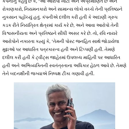
કંપનીનું કહેવું છે કે, ‘આ આરોપો ખોટા અને અપ્રમાણિત છે અને
રોકાણકારો, નિયમનકારો અને સામાન્ય લોકો વચ્ચે તેની પ્રતિષ્ઠાને
નુકસાન પહોંચ્યું હતું. કંપનીએ દલીલ કરી હતી કે અદાણી ગ્રુપ
કડક રીતે નિયંત્રિત ક્ષેત્રમાં કાર્ય કરે છે, અને આવા આરોપો તેની
વિશ્વસનીયતા અને પ્રતિષ્ઠાને સીધી અસર કરે છે. તો, રવિ નાયરે
આરોપોને નકારતા કહ્યું કે, ‘તેમની પોસ્ટ જનહિત સાથે જોડાયેલા
મુદ્દાઓ પર આધારિત પત્રકારત્વ હતી અને ટિપ્પણી હતી. તેમણે
દલીલ કરી હતી કે ટ્વીટ્સ જાહેરમાં ઉપલબ્ધ માહિતી પર આધારિત
હતી અને અભિવ્યક્તિની સ્વતંત્રતાના અધિકાર હેઠળ આવે છે. તેમણે
તેને બદનક્ષીની જગ્યાએ નિષ્પક્ષ ટીકા ગણાવી હતી.