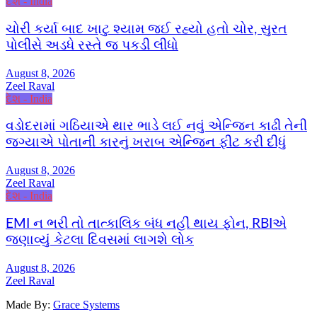
દેશ - India
ચોરી કર્યા બાદ ખાટુ શ્યામ જઈ રહ્યો હતો ચોર, સુરત
પોલીસે અડધે રસ્તે જ પકડી લીધો
August 8, 2026
Zeel Raval
દેશ - India
વડોદરામાં ગઠિયાએ થાર ભાડે લઈ નવું એન્જિન કાઢી તેની
જગ્યાએ પોતાની કારનું ખરાબ એન્જિન ફીટ કરી દીધું
August 8, 2026
Zeel Raval
દેશ - India
EMI ન ભરી તો તાત્કાલિક બંધ નહીં થાય ફોન, RBIએ
જણાવ્યું કેટલા દિવસમાં લાગશે લોક
August 8, 2026
Zeel Raval
Made By:
Grace Systems