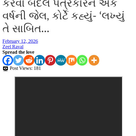
કરવા બદલ પત્રકારને એક
વર્ષની જેલ, કોર્ટે કહ્યું- ‘લખ્યું
તે સાબિત…
February 12, 2026
Zeel Raval
Spread the love
Post Views:
181