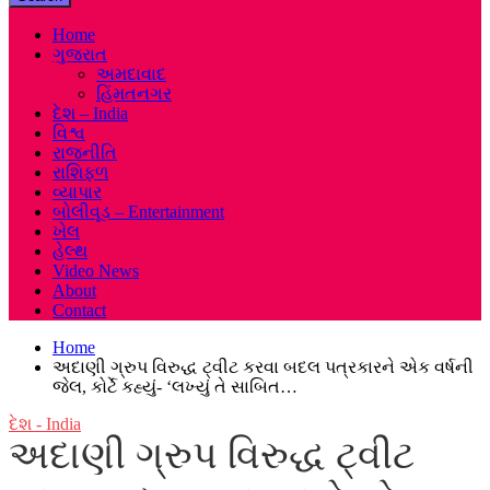
Home
ગુજરાત
અમદાવાદ
હિંમતનગર
દેશ – India
વિશ્વ
રાજનીતિ
રાશિફળ
વ્યાપાર
બોલીવૂડ – Entertainment
ખેલ
હેલ્થ
Video News
About
Contact
Home
અદાણી ગ્રુપ વિરુદ્ધ ટ્વીટ કરવા બદલ પત્રકારને એક વર્ષની
જેલ, કોર્ટે કહ્યું- ‘લખ્યું તે સાબિત…
દેશ - India
અદાણી ગ્રુપ વિરુદ્ધ ટ્વીટ