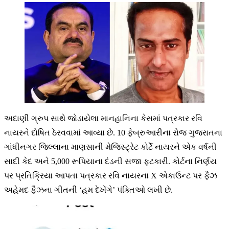
અદાણી ગ્રુપ સાથે જોડાયેલા માનહાનિના કેસમાં પત્રકાર રવિ
નાયરને દોષિત ઠેરવવામાં આવ્યા છે. 10 ફેબ્રુઆરીના રોજ ગુજરાતના
ગાંધીનગર જિલ્લાના માણસાની મેજિસ્ટ્રેટ કોર્ટે નાયરને એક વર્ષની
સાદી કેદ અને 5,000 રૂપિયાના દંડની સજા ફટકારી. કોર્ટના નિર્ણય
પર પ્રતિક્રિયા આપતા પત્રકાર રવિ નાયરના X એકાઉન્ટ પર ફૈઝ
અહેમદ ફૈઝના ગીતની ‘હમ દેખેંગે’ પંક્તિઓ લખી છે.