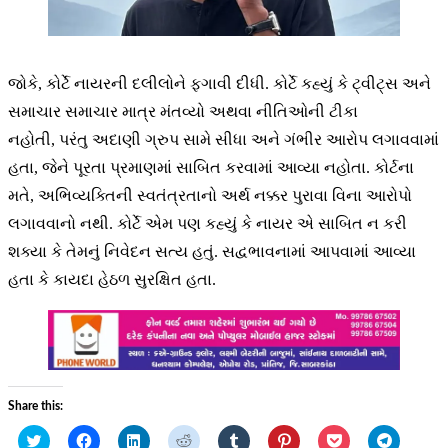
જોકે, કોર્ટે નાયરની દલીલોને ફગાવી દીધી. કોર્ટે કહ્યું કે ટ્વીટ્સ અને
સમાચાર સમાચાર માત્ર મંતવ્યો અથવા નીતિઓની ટીકા
નહોતી, પરંતુ અદાણી ગ્રુપ સામે સીધા અને ગંભીર આરોપ લગાવવામાં
હતા, જેને પૂરતા પ્રમાણમાં સાબિત કરવામાં આવ્યા નહોતા. કોર્ટના
મતે, અભિવ્યક્તિની સ્વતંત્રતાનો અર્થ નક્કર પુરાવા વિના આરોપો
લગાવવાનો નથી. કોર્ટે એમ પણ કહ્યું કે નાયર એ સાબિત ન કરી
શક્યા કે તેમનું નિવેદન સત્ય હતું. સદ્વભાવનામાં આપવામાં આવ્યા
હતા કે કાયદા હેઠળ સુરક્ષિત હતા.
Share this:
Click
Click
Click
Click
Click
Click
Click
Click