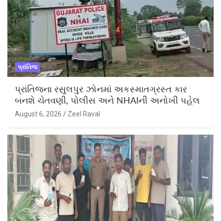
પ્રાંતિજ
પ્રાંતિજના રસુલપુર ઝોનમાં અકસ્માતગ્રસ્ત કાર
બનશે ચેતવણી, પોલીસ અને NHAIની અનોખી પહેલ
August 6, 2026
Zeel Raval