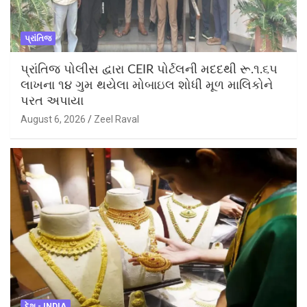
પ્રાંતિજ
પ્રાંતિજ પોલીસ દ્વારા CEIR પોર્ટલની મદદથી રૂ.૧.૬૫
લાખના ૧૪ ગુમ થયેલા મોબાઇલ શોધી મૂળ માલિકોને
પરત અપાયા
August 6, 2026
Zeel Raval
દેશ - INDIA