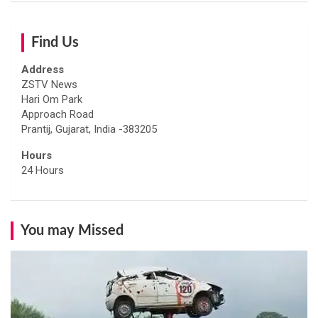
r
c
h
Find Us
Address
ZSTV News
Hari Om Park
Approach Road
Prantij, Gujarat, India -383205
Hours
24 Hours
You may Missed