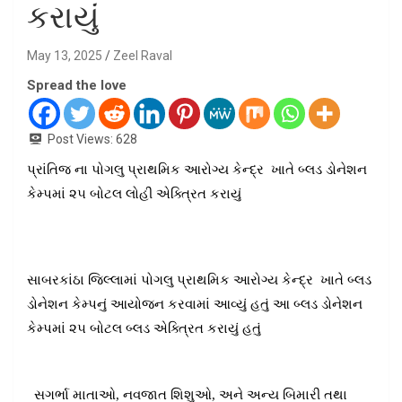
કરાયું
May 13, 2025
Zeel Raval
Spread the love
Post Views:
628
પ્રાંતિજ ના પોગલુ પ્રાથમિક આરોગ્ય કેન્દ્ર ખાતે બ્લડ ડોનેશન
કેમ્પમાં ૨૫ બોટલ લોહી એક્ત્રિત કરાયું
સાબરકાંઠા જિલ્લામાં પોગલુ પ્રાથમિક આરોગ્ય કેન્દ્ર ખાતે બ્લડ
ડોનેશન કેમ્પનું આયોજન કરવામાં આવ્યું હતું આ બ્લડ ડોનેશન
કેમ્પમાં ૨૫ બોટલ બ્લડ એક્ત્રિત કરાયું હતું
સગર્ભા માતાઓ, નવજાત શિશુઓ, અને અન્ય બિમારી તથા