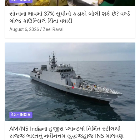
સોનાના ભાવમાં 37% સુધીનો કડાકો બોલી શકે છે? વર્લ્ડ
ગોલ્ડ કાઉન્સિલે ચિંતા વધારી
August 6, 2026
Zeel Raval
દેશ - INDIA
AM/NS Indiaના હજીરા પ્લાન્ટમાં નિર્મિત સ્ટીલથી
સજ્જ ભારતનું નવીનત્તમ યુદ્ધજહાજ INS માલવણ