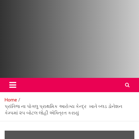
ZSTV ગુજરાતી સમાચાર – ભારત
સમાચાર – વિશ્વ સમાચાર
Home
પ્રાંતિજ ના પોગલુ પ્રાથમિક આરોગ્ય કેન્દ્ર ખાતે બ્લડ ડોનેશન
કેમ્પમાં ૨૫ બોટલ લોહી એક્ત્રિત કરાયું