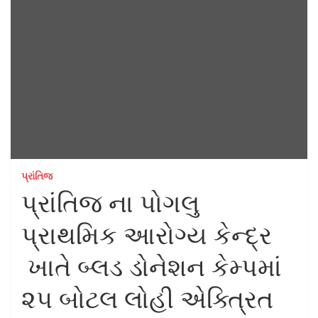
પ્રાંતિજ
પ્રાંતિજ ના પોગલુ
પ્રાથમિક આરોગ્ય કેન્દ્ર
ખાતે બ્લડ ડોનેશન કેમ્પમાં
૨૫ બોટલ લોહી એક્ત્રિત