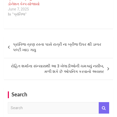
e
e
d
n
n
o
o
i
o
ડોનેશન કેમ્પ યોજાયો
w
w
o
d
d
w
w
n
w
w
w
June 7, 2025
w
o
o
)
)
d
)
i
i
)
w
w
o
In "પ્રાંતિજ"
n
n
)
)
w
d
d
)
o
o
w
w
)
)
Post
પ્રાંતિજ ત્રણ રસ્તા પાસે રાત્રી ના બ્રીજ ઉપર થી ડમ્પર
navigation
પલ્ટી ખાઇ ગયુ
રોહિત શર્માના સંન્યાસથી આ 3 ખેલાડીઓની ચમક્યું નસીબ,
મળી શકે છે ઓપનિંગ કરવાનો અવસર
Search
S
e
a