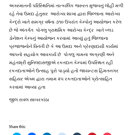
અક્સ્માતની પરિસ્થિતિમાં તાત્કાલિક જરુરત મુજબનું લોહી મળી
રહે તેવા ઉમદા હેતુસર આરોગ્ય શાખા દ્વારા જિલ્લાના આરોગ્ય
કેન્દ્રો ખાતે સમગ્ર વર્ષના ૩૧૦ ઉપરાંત કેમ્પોનું આયોજન કરેલ
છે જે અંતર્ગત પોગલુ પ્રાથમિક આરોગ્ય કેન્દ્ર ખાતે બ્લડ
ડોનેશન કેમ્પનું આયોજન કરવામાં આવ્યું હતું જિલ્લાના
પ્રજાજનોને વિનંતી છે કે આ ઉમદા અને પ્રેરણાદાયી કાર્યમાં
આપનો સહયોગ આવકાર્ય છે પોગલુ ગામના અગ્રણી અને
મહંતશ્રી સુનિલદાસજીએ રકતદાન કેમ્પમાં ઉપસ્થિત રહી
રકતદાતાઓને ઉત્સાહ પુરો પાડ્યો હતો જાયન્ટસ હિંમતનગર
સહિયર એક્મ દ્વારા તમામ ૨૫ રકતદાતાઓને પ્રોત્સાહિત
કરવામાં આવ્યા હતા
જીલ રાવલ
સાબરકાંઠા
Share this: