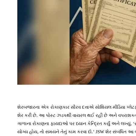
શેરબજારના એક રોકાણકાર સૌરવ દત્તાએ સોશિયલ મીડિયા પ્લેટફો
શેર કરી છે. આ પોસ્ટ ઝડપથી વાયરલ થઈ રહી છે અને વપરાશકર્ત
ગાળાના રોકાણના ફાયદાઓ પર ધ્યાન કેન્દ્રિત કર્યું અને લખ્યું
યોગ્ય હોય, તો સમયને તેનું કામ કરવા દો.’ JSW શેર સંબંધિત આ