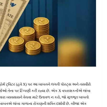
ર્મ ટ્વિટર (હવે X) પર આ બાબતને લગતી પોસ્ટ્સ અને તસવીરો
ાઓ તેના પર ટિપ્પણી કરી રહ્યા છે. એક X વપરાશકર્તાએ લાંબા
, ‘સારા વ્યવસાયને વેચવા માટે ઉતાવળ ન કરો, જો મૂળભૂત બાબતો
 બાબતએ લાંબા ગાળાના રોકાણની શક્તિ દર્શાવી છે. બીજા એક