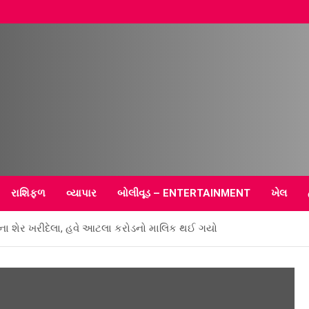
–
રાશિફળ
વ્યાપાર
બોલીવૂડ – ENTERTAINMENT
ખેલ
ા શેર ખરીદેલા, હવે આટલા કરોડનો માલિક થઈ ગયો