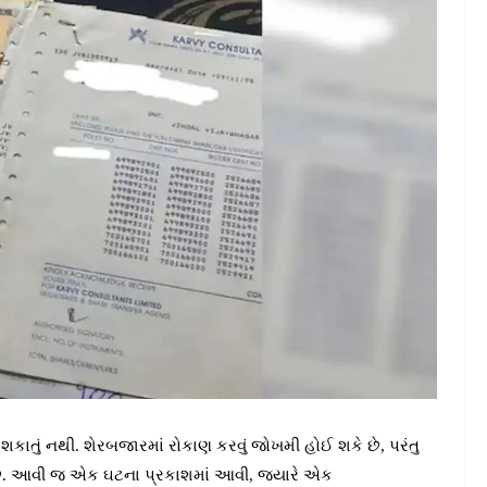
શકાતું નથી. શેરબજારમાં રોકાણ કરવું જોખમી હોઈ શકે છે, પરંતુ
ો છે. આવી જ એક ઘટના પ્રકાશમાં આવી, જ્યારે એક