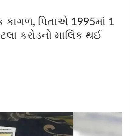
 કાગળ, પિતાએ 1995માં 1
આટલા કરોડનો માલિક થઈ