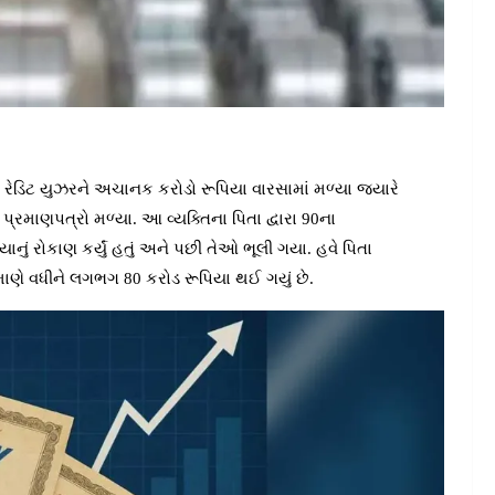
ડિટ યુઝરને અચાનક કરોડો રૂપિયા વારસામાં મળ્યા જ્યારે
ના પ્રમાણપત્રો મળ્યા. આ વ્યક્તિના પિતા દ્વારા 90ના
નું રોકાણ કર્યું હતું અને પછી તેઓ ભૂલી ગયા. હવે પિતા
્રમાણે વધીને લગભગ 80 કરોડ રૂપિયા થઈ ગયું છે.