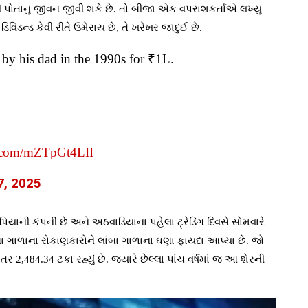
િથી પોતાનું જીવન જીવી શકે છે. તો બીજા એક વપરાશકર્તાએ લખ્યું
િડન્ડ કેવી રીતે ઉમેરાય છે, તે ખરેખર જાદુઈ છે.
by his dad in the 1990s for ₹1L.
er.com/mZTpGt4LII
7, 2025
પિયાની કંપની છે અને અઠવાડિયાના પહેલા ટ્રેડિંગ દિવસે સોમવારે
ંબા ગાળાના રોકાણકારોને લાંબા ગાળાના ઘણા ફાયદા આપ્યા છે. જો
2,484.34 ટકા રહ્યું છે. જ્યારે છેલ્લા પાંચ વર્ષમાં જ આ શેરની