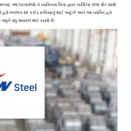
્યા. આ દસ્તાવેજો તે વ્યક્તિના પિતા દ્વારા ખરીદેલા JSW શેર સાથે
, જે હવે લગભગ 80 કરોડ રૂપિયાનું થઈ ગયું છે અને આ વ્યક્તિ હવે
ધુને વધુ વાયરલ થઈ રહ્યો છે.