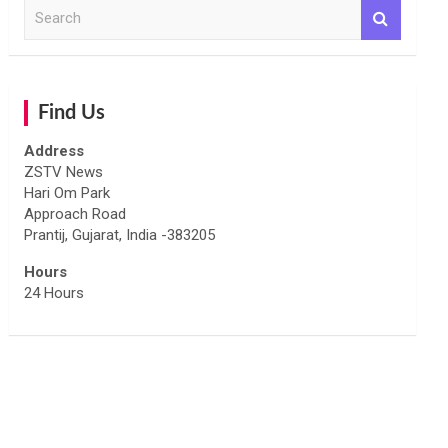
S
e
a
r
c
h
Find Us
Address
ZSTV News
Hari Om Park
Approach Road
Prantij, Gujarat, India -383205
Hours
24 Hours