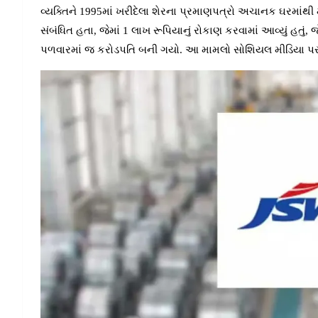
વ્યક્તિને 1995માં ખરીદેલા શેરના પ્રમાણપત્રો અચાનક ઘરમાંથી મળ
સંબંધિત હતા, જેમાં 1 લાખ રૂપિયાનું રોકાણ કરવામાં આવ્યું હતું
પળવારમાં જ કરોડપતિ બની ગયો. આ મામલો સોશિયલ મીડિયા પર વ