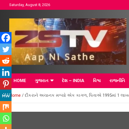
Skip
Saturday, August 8, 2026
to
content
ZSTV ગુજરાતી સમાચાર 
HOME
ગુજરાત
દેશ – INDIA
વિશ્વ
રાજનીતિ
ભારત સમાચાર – વિશ્વ
Home
દીકરાને અચાનક મળ્યો એક કાગળ, પિતાએ 1995માં 1 લાખન
સમાચાર