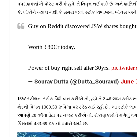
વપરાશકર્તાએ પોસ્ટ કરી કે હવે, તે નિવૃત્ત થઈ શકે છે અને શાંત
કે, લોકોને ખ્યાલ નથી કે સમય જતાં સ્ટોક વિભાજન, બોનસ અને ડિવ
Guy on Reddit discovered JSW shares bought 
Worth ₹80Cr today.
Power of buy right sell after 30yrs.
pic.twitt
— Sourav Dutta (@Dutta_Souravd)
June 
JSW સ્ટીલના સ્ટોક વિશે વાત કરીએ તો, હવે તે 2.46 લાખ કરોડ રૂ
શેરની કિંમત 1009.50 રૂપિયા પર ટ્રેડ થઈ રહી છે. આ સ્ટોકે લા
આપણે 20 વર્ષના ડેટા પર નજર કરીએ તો, રોકાણકારોને મળેલું વળતર 
કિંમતમાં 433.69 ટકાનો વધારો થયો છે.