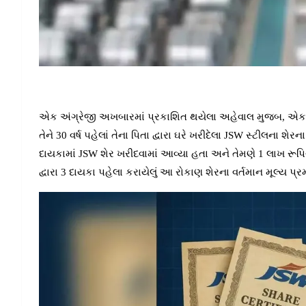
એક અંગ્રેજી અખબારમાં પ્રકાશિત થયેલા અહેવાલ મુજબ, એક રે
તેને 30 વર્ષ પહેલાં તેના પિતા દ્વારા ઘરે ખરીદેલા JSW સ્ટીલના શેર
દાયકામાં JSW શેર ખરીદવામાં આવ્યા હતા અને તેમણે 1 લાખ રૂપિયા
દ્વારા 3 દાયકા પહેલા કરાયેલું આ રોકાણ શેરના વર્તમાન મૂલ્ય પ