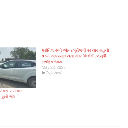
n
O
p
e
n
n
n
e
પ્રાંતિજ રેલ્વે ઓવરબ્રીજ ઉપર ચાર વાહનો
w
વચ્ચે અકસ્માત થતા એક કિલોમીટર સુધી
w
ટ્રાફિક જામ
n
d
May 22, 2025
o
In "પ્રાંતિજ"
w
ટેક્સ પાસે કાર
ળ ધુસી જઇ