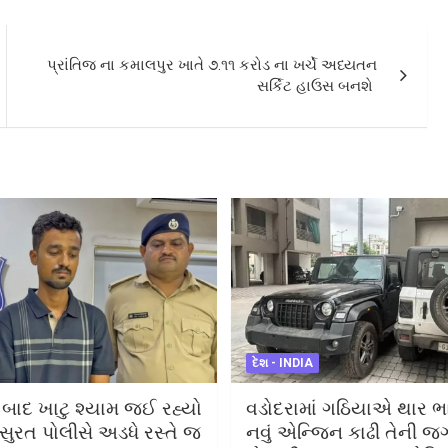
પ્રાંતિજ ના કમાલપુર ખાતે ૭.૧૧ કરોડ ના ખર્ચે અધ્યતન
સર્કિટ હાઉસ બનશે
દેશ - INDIA
ા બાદ ખાટુ શ્યામ જઈ રહ્યો
વડોદરામાં ગઠિયાએ થાર ભ
સુરત પોલીસે અડધે રસ્તે જ
નવું એન્જિન કાઢી તેની જ