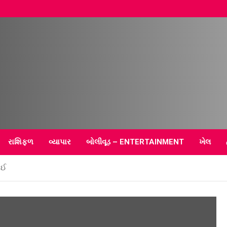
–
રાશિફળ
વ્યાપાર
બોલીવૂડ – ENTERTAINMENT
ખેલ
ગઈ