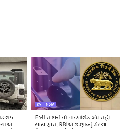
દેશ - INDIA
ાડે લઈ
EMI ન ભરી તો તાત્કાલિક બંધ નહીં
ગ્યાએ
થાય ફોન, RBIએ જણાવ્યું કેટલા