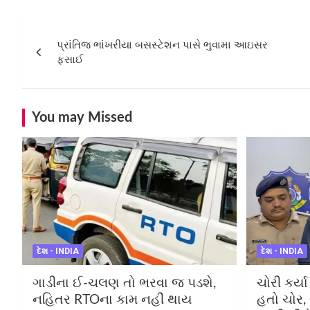
Post
પ્રાંતિજ ભાંખરીયા બસસ્ટેશન પાસે ભુવામા આઇસર
navigation
ફસાઈ
You may Missed
દેશ - INDIA
દેશ - INDIA
ગાડીના ઈ-ચલણ તો ભરવા જ પડશે,
ચોરી કર્ય
નહિતર RTOના કામ નહીં થાય
હતો ચોર, 