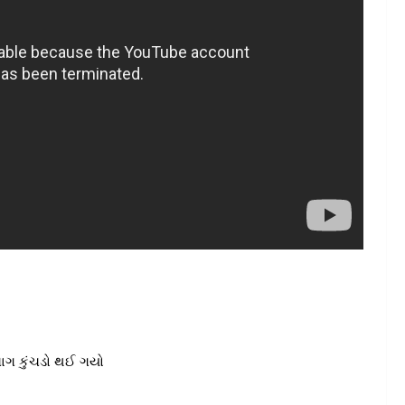
ાગ કુંચડો થઈ ગયો