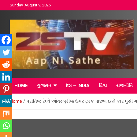
Skip
Sunday, August 9, 2026
to
content
ZSTV ગુજરાતી સમાચાર 
HOME
ગુજરાત
દેશ – INDIA
વિશ્વ
રાજનીતિ
ભારત સમાચાર – વિશ્વ
Home
પ્રાંતિજ રેલ્વે ઓવરબ્રીજ ઉપર ટ્રક પાછળ ઇકો કાર ધુસી 
સમાચાર