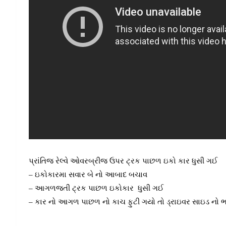
પ્રાંતિજ રેલ્વે ઓવરબ્રીજ ઉપર ટ્રક પાછળ ઇકો કાર ધુસી ગઈ
– ઇકોકારમા સવાર બે નો આબાદ બચાવ
– આગળજતી ટ્રક પાછળ ઇકોકાર ધુસી ગઈ
– કાર નો આગળ પાછળ નો કાચ ફુટી ગયો તો ડ્રાઇવર સાઇડ નો ભ