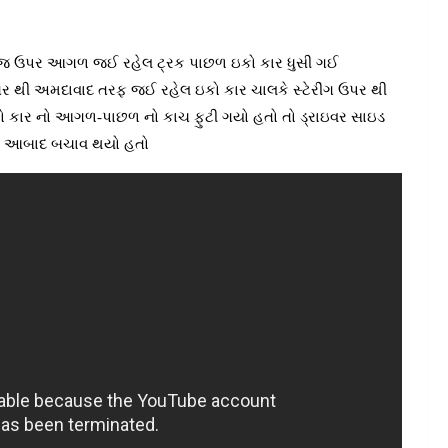
બ્રીજ ઉપર આગળ જઈ રહેલ ટ્રક પાછળ ઇકો કાર ધુસી ગઈ
નગર થી અમદાવાદ તરફ જઈ રહેલ ઇકો કાર ચાલકે સ્ટેરીંગ ઉપર થી
ો કાર નો આગળ-પાછળ નો કાચ ફુટી ગયો હતો તો ડ્રાઇવર સાઇડ
 નો આબાદ બચાવ થયો હતો