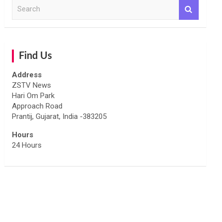
S
e
a
r
c
h
Find Us
Address
ZSTV News
Hari Om Park
Approach Road
Prantij, Gujarat, India -383205
Hours
24 Hours