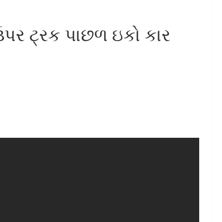
 ઉપર ટ્રક પાછળ ઇકો કાર